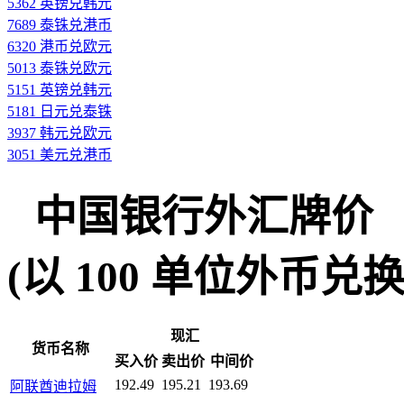
5362 英镑兑韩元
7689 泰铢兑港币
6320 港币兑欧元
5013 泰铢兑欧元
5151 英镑兑韩元
5181 日元兑泰铢
3937 韩元兑欧元
3051 美元兑港币
中国银行外汇牌价
(以 100 单位外币兑换人民
现汇
货币名称
买入价
卖出价
中间价
192.49
195.21
193.69
阿联酋迪拉姆