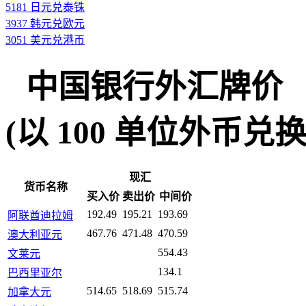
5181 日元兑泰铢
3937 韩元兑欧元
3051 美元兑港币
中国银行外汇牌价
(以 100 单位外币兑换人民
现汇
货币名称
买入价
卖出价
中间价
192.49
195.21
193.69
阿联酋迪拉姆
467.76
471.48
470.59
澳大利亚元
554.43
文莱元
134.1
巴西里亚尔
514.65
518.69
515.74
加拿大元