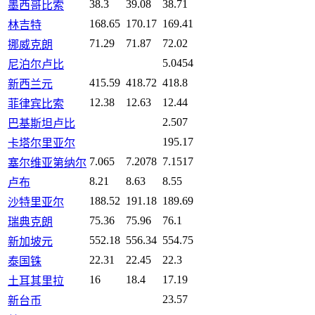
38.3
39.08
38.71
墨西哥比索
168.65
170.17
169.41
林吉特
71.29
71.87
72.02
挪威克朗
5.0454
尼泊尔卢比
415.59
418.72
418.8
新西兰元
12.38
12.63
12.44
菲律宾比索
2.507
巴基斯坦卢比
195.17
卡塔尔里亚尔
7.065
7.2078
7.1517
塞尔维亚第纳尔
8.21
8.63
8.55
卢布
188.52
191.18
189.69
沙特里亚尔
75.36
75.96
76.1
瑞典克朗
552.18
556.34
554.75
新加坡元
22.31
22.45
22.3
泰国铢
16
18.4
17.19
土耳其里拉
23.57
新台币