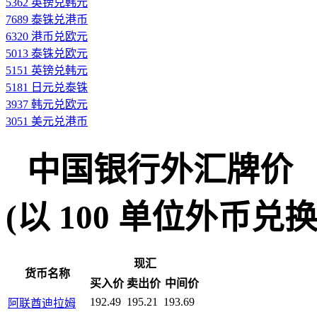
5362 英镑兑韩元
7689 泰铢兑港币
6320 港币兑欧元
5013 泰铢兑欧元
5151 英镑兑韩元
5181 日元兑泰铢
3937 韩元兑欧元
3051 美元兑港币
中国银行外汇牌价
(以 100 单位外币兑换人民
现汇
货币名称
买入价
卖出价
中间价
192.49
195.21
193.69
阿联酋迪拉姆