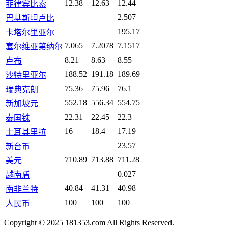
12.38
12.63
12.44
菲律宾比索
2.507
巴基斯坦卢比
195.17
卡塔尔里亚尔
7.065
7.2078
7.1517
塞尔维亚第纳尔
8.21
8.63
8.55
卢布
188.52
191.18
189.69
沙特里亚尔
75.36
75.96
76.1
瑞典克朗
552.18
556.34
554.75
新加坡元
22.31
22.45
22.3
泰国铢
16
18.4
17.19
土耳其里拉
23.57
新台币
710.89
713.88
711.28
美元
0.027
越南盾
40.84
41.31
40.98
南非兰特
100
100
100
人民币
Copyright © 2025 181353.com All Rights Reserved.