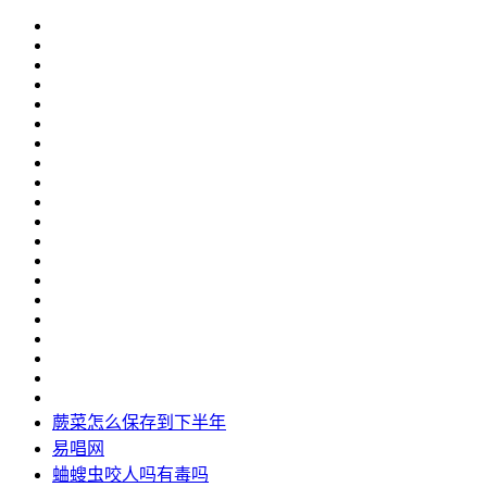
蕨菜怎么保存到下半年
易唱网
蛐螋虫咬人吗有毒吗