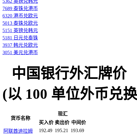
5362 英镑兑韩元
7689 泰铢兑港币
6320 港币兑欧元
5013 泰铢兑欧元
5151 英镑兑韩元
5181 日元兑泰铢
3937 韩元兑欧元
3051 美元兑港币
中国银行外汇牌价
(以 100 单位外币兑换人民
现汇
货币名称
买入价
卖出价
中间价
192.49
195.21
193.69
阿联酋迪拉姆