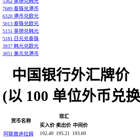
5362 英镑兑韩元
7689 泰铢兑港币
6320 港币兑欧元
5013 泰铢兑欧元
5151 英镑兑韩元
5181 日元兑泰铢
3937 韩元兑欧元
3051 美元兑港币
中国银行外汇牌价
(以 100 单位外币兑换人民
现汇
货币名称
买入价
卖出价
中间价
192.49
195.21
193.69
阿联酋迪拉姆