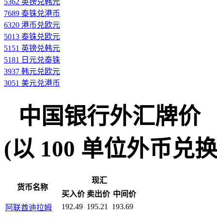
5362 英镑兑韩元
7689 泰铢兑港币
6320 港币兑欧元
5013 泰铢兑欧元
5151 英镑兑韩元
5181 日元兑泰铢
3937 韩元兑欧元
3051 美元兑港币
中国银行外汇牌价
(以 100 单位外币兑换人民
现汇
货币名称
买入价
卖出价
中间价
192.49
195.21
193.69
阿联酋迪拉姆