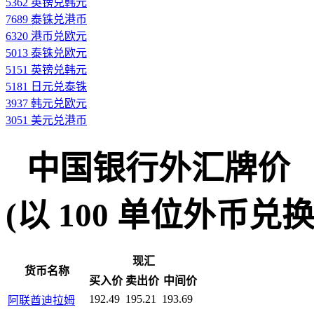
5362 英镑兑韩元
7689 泰铢兑港币
6320 港币兑欧元
5013 泰铢兑欧元
5151 英镑兑韩元
5181 日元兑泰铢
3937 韩元兑欧元
3051 美元兑港币
中国银行外汇牌价
(以 100 单位外币兑换人民
现汇
货币名称
买入价
卖出价
中间价
192.49
195.21
193.69
阿联酋迪拉姆