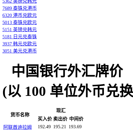
5362 英镑兑韩元
7689 泰铢兑港币
6320 港币兑欧元
5013 泰铢兑欧元
5151 英镑兑韩元
5181 日元兑泰铢
3937 韩元兑欧元
3051 美元兑港币
中国银行外汇牌价
(以 100 单位外币兑换人民
现汇
货币名称
买入价
卖出价
中间价
192.49
195.21
193.69
阿联酋迪拉姆